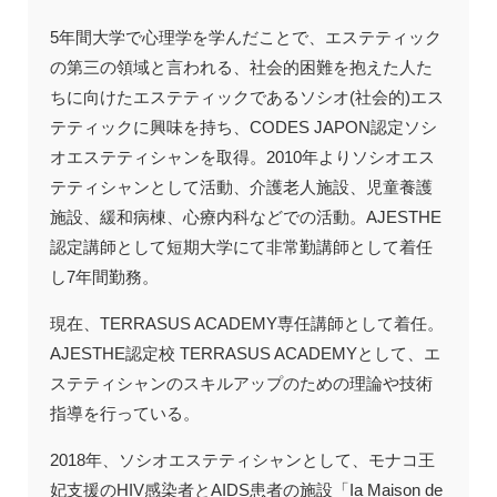
5年間大学で心理学を学んだことで、エステティック
の第三の領域と言われる、社会的困難を抱えた人た
ちに向けたエステティックであるソシオ(社会的)エス
テティックに興味を持ち、CODES JAPON認定ソシ
オエステティシャンを取得。2010年よりソシオエス
テティシャンとして活動、介護老人施設、児童養護
施設、緩和病棟、心療内科などでの活動。AJESTHE
認定講師として短期大学にて非常勤講師として着任
し7年間勤務。
現在、TERRASUS ACADEMY専任講師として着任。
AJESTHE認定校 TERRASUS ACADEMYとして、エ
ステティシャンのスキルアップのための理論や技術
指導を行っている。
2018年、ソシオエステティシャンとして、モナコ王
妃支援のHIV感染者とAIDS患者の施設「Ia Maison de