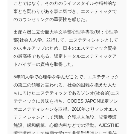
ことではなく、その方のライフスタイルや精神的な
事とも関わりがある事に気づき、エステティックで
のカウンセリングの重要性を感じた。
出産を機に立命館大学文学部心理学専攻(現：心理学
部)社会人入学。並行して、エステティシャンとして
のスキルアップのため、日本のエステティック資格
の最高棒でもある、認定トータルエステティックア
ドバイザーの資格を取得した。
5年間大学で心理学を学んだことで、エステティック
の第三の領域と言われる、社会的困難を抱えた人た
ちに向けたエステティックであるソシオ(社会的)エス
テティックに興味を持ち、CODES JAPON認定ソシ
オエステティシャンを取得。2010年よりソシオエス
テティシャンとして活動、介護老人施設、児童養護
施設、緩和病棟、心療内科などでの活動。AJESTHE
認定講師として短期大学にて非常勤講師として着任